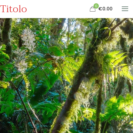
Titolo
0
€0.00