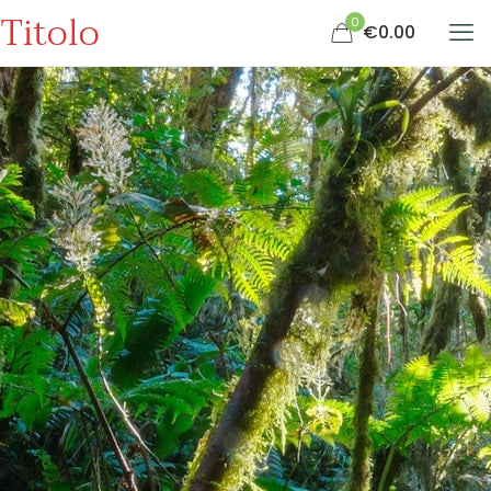
Titolo
0
€0.00