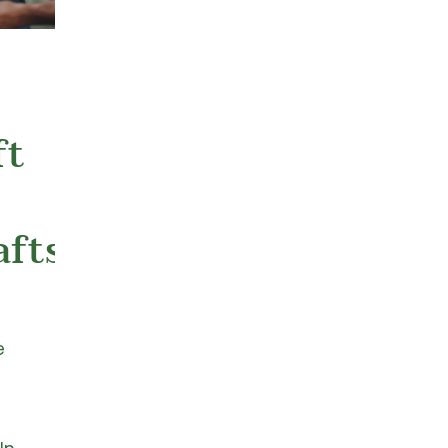
ft
ftsfeier
e