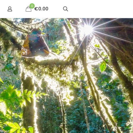
0
€0.00