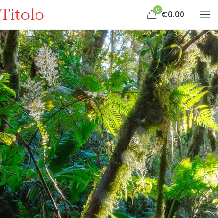
Titolo
0
€0.00