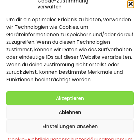
Cookie-Zustimmung
verwalten
Um dir ein optimales Erlebnis zu bieten, verwenden
Rechtlich
wir Technologien wie Cookies, um
Geräteinformationen zu speichern und/oder darauf
Impressum
zuzugreifen. Wenn du diesen Technologien
Datenschutzerklärung
zustimmst, können wir Daten wie das Surfverhalten
oder eindeutige IDs auf dieser Website verarbeiten.
Cookie-Richtlinie (EU)
Wenn du deine Zustimmung nicht erteilst oder
zurückziehst, können bestimmte Merkmale und
Funktionen beeinträchtigt werden.
Akzeptieren
Ablehnen
2026 Copyright by Titolo
Einstellungen ansehen
Cookie-Richtlinie
Datenschutzerklärung
Impressum