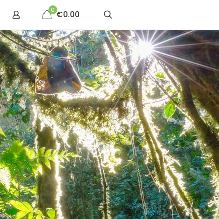
0
€0.00