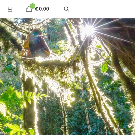
0
€0.00