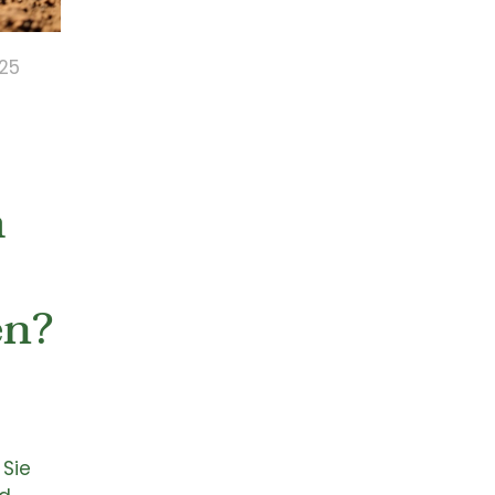
025
m
en?
n
Sie