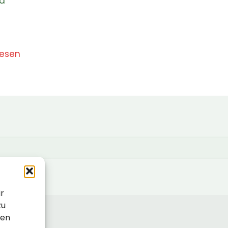
nd
lesen
ir
zu
sen