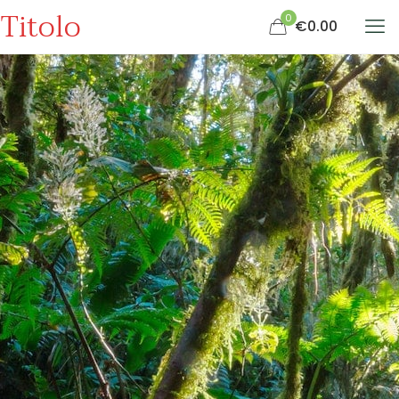
Titolo
0
€0.00