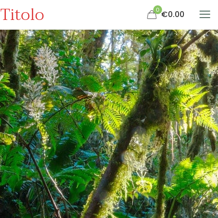
Titolo
0
€0.00