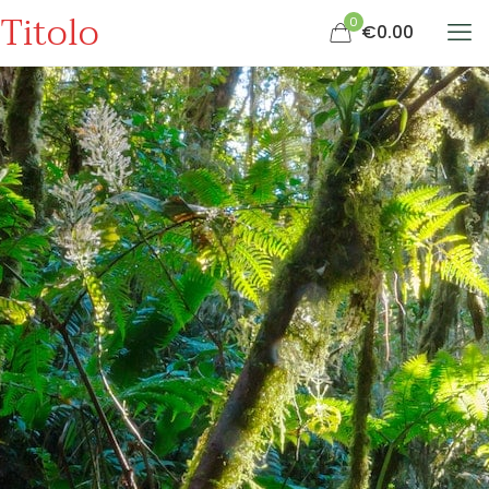
Titolo
0
€0.00