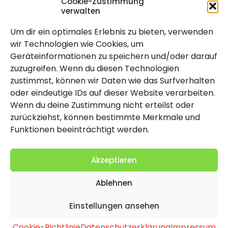
Cookie-Zustimmung
verwalten
Um dir ein optimales Erlebnis zu bieten, verwenden
Rechtlich
wir Technologien wie Cookies, um
Geräteinformationen zu speichern und/oder darauf
Impressum
zuzugreifen. Wenn du diesen Technologien
Datenschutzerklärung
zustimmst, können wir Daten wie das Surfverhalten
oder eindeutige IDs auf dieser Website verarbeiten.
Cookie-Richtlinie (EU)
Wenn du deine Zustimmung nicht erteilst oder
zurückziehst, können bestimmte Merkmale und
Funktionen beeinträchtigt werden.
Akzeptieren
Ablehnen
2026 Copyright by Titolo
Einstellungen ansehen
Cookie-Richtlinie
Datenschutzerklärung
Impressum