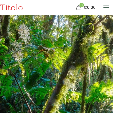
Titolo
0
€0.00