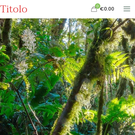
Titolo
0
€0.00