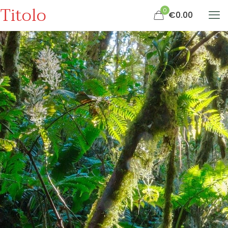
Titolo
0
€0.00