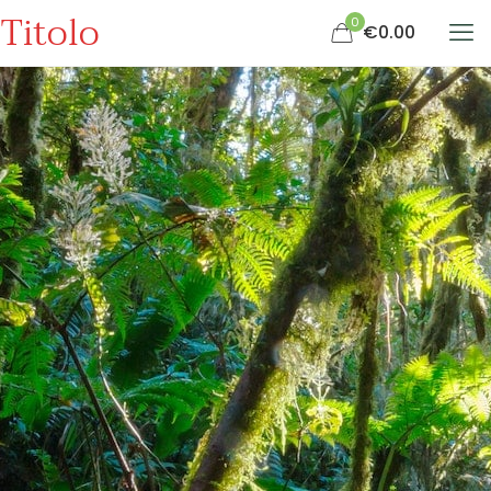
Titolo
0
€0.00