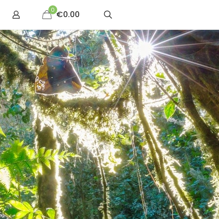
0
€0.00