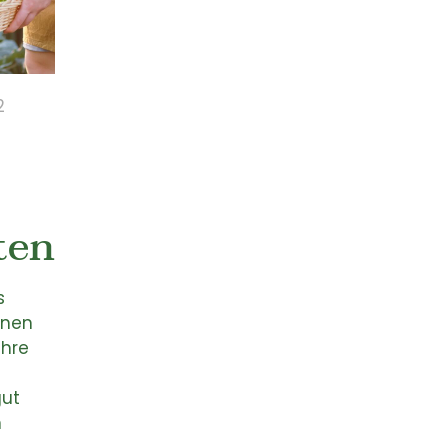
2
ten
s
enen
Ihre
gut
n