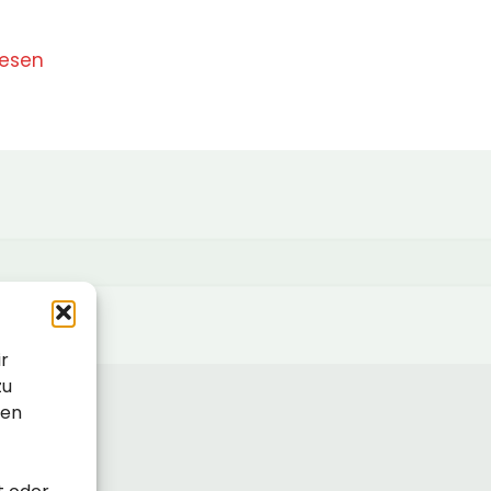
lesen
ir
zu
sen