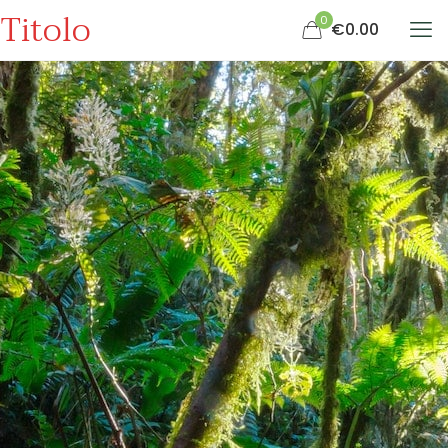
Titolo
0
€0.00