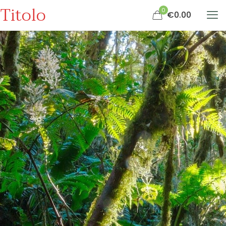
Titolo
0
€0.00