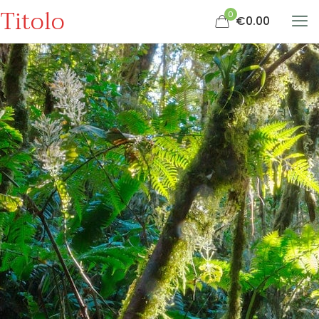
Titolo
0
€0.00