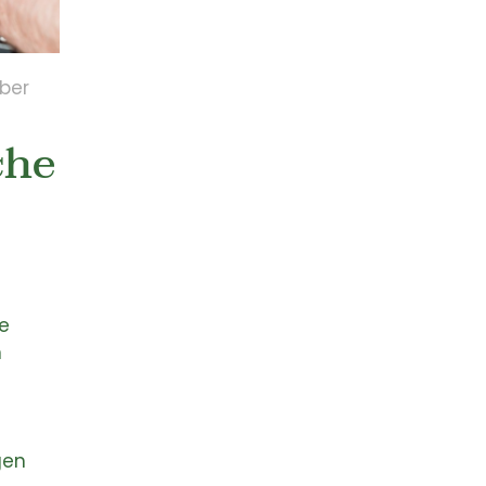
ber
che
e
n
gen