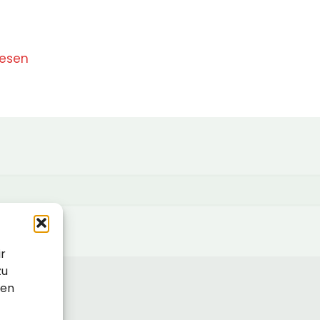
lesen
ir
zu
sen