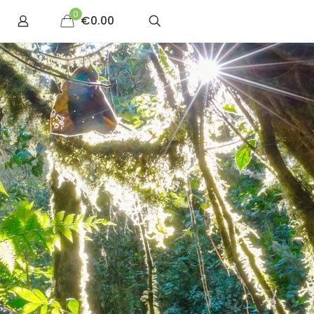
0
€0.00