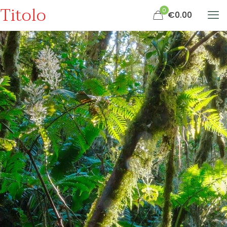
Titolo
0
€0.00