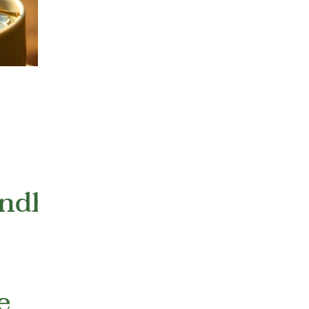
ndheit
e