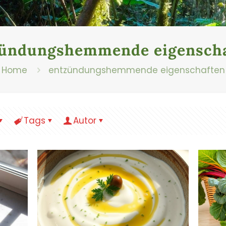
zündungshemmende eigenscha
Home
entzündungshemmende eigenschaften
Tags
Autor