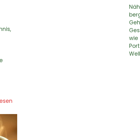
Näh
ber
Geh
nis,
Ges
wie 
Port
Wel
e
lesen