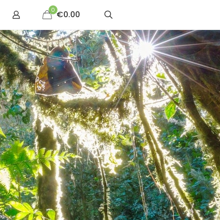
0
€0.00