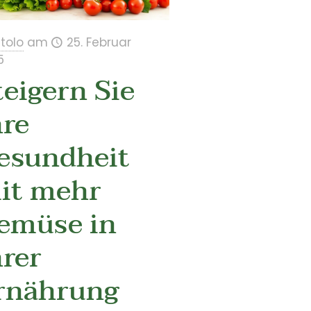
itolo
am
25. Februar
5
teigern Sie
hre
esundheit
it mehr
emüse in
hrer
rnährung