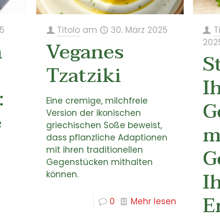
25
Titolo
am
30. März 2025
T
n
Veganes
202
S
Tzatziki
I
:
Eine cremige, milchfreie
G
e
Version der ikonischen
m
griechischen Soße beweist,
dass pflanzliche Adaptionen
G
mit ihren traditionellen
Gegenstücken mithalten
I
können.
E
0
Mehr lesen