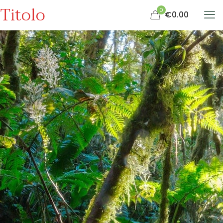
Titolo
0
€0.00