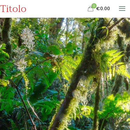
Titolo
0
€0.00