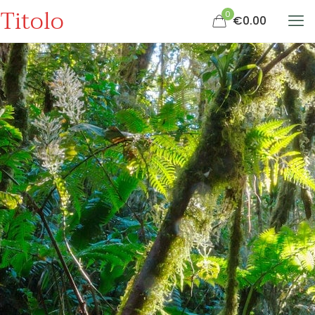
Titolo
0
€0.00