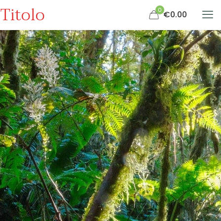
Titolo
0
€0.00