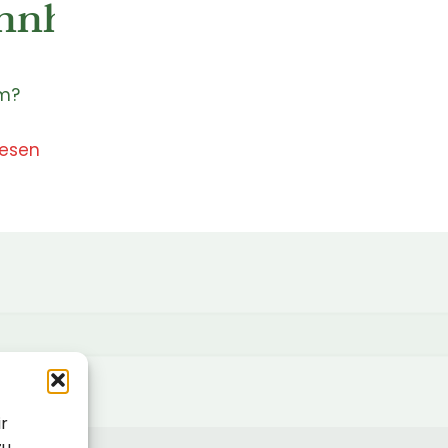
hnheiten
um?
lesen
ir
zu