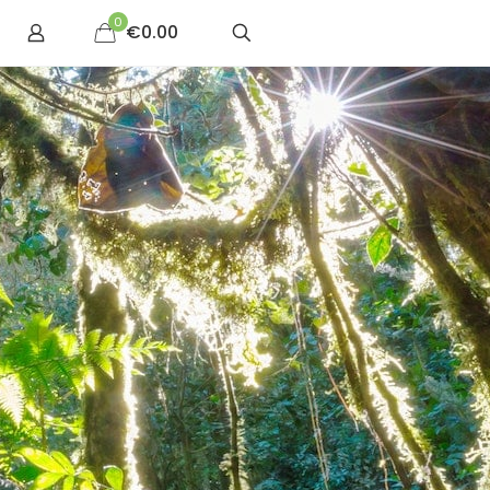
0
€0.00