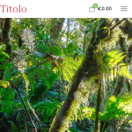
Titolo
0
€0.00