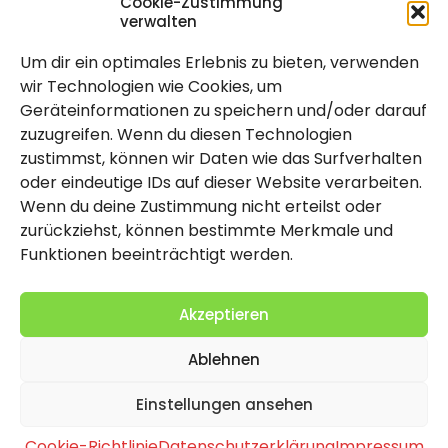
Cookie-Zustimmung
verwalten
Um dir ein optimales Erlebnis zu bieten, verwenden
Rechtlich
wir Technologien wie Cookies, um
Geräteinformationen zu speichern und/oder darauf
Impressum
zuzugreifen. Wenn du diesen Technologien
Datenschutzerklärung
zustimmst, können wir Daten wie das Surfverhalten
oder eindeutige IDs auf dieser Website verarbeiten.
Cookie-Richtlinie (EU)
Wenn du deine Zustimmung nicht erteilst oder
zurückziehst, können bestimmte Merkmale und
Funktionen beeinträchtigt werden.
Akzeptieren
Ablehnen
2026 Copyright by Titolo
Einstellungen ansehen
Cookie-Richtlinie
Datenschutzerklärung
Impressum