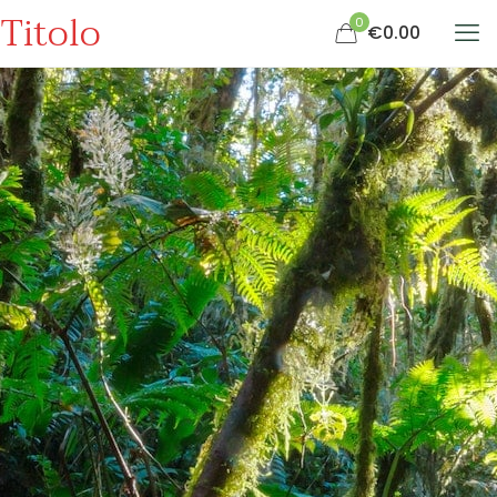
Titolo
0
€0.00