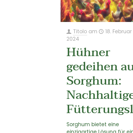
Titolo
am
18. Februar
2024
Hühner
gedeihen a
Sorghum:
Nachhaltig
Fütterungs
Sorghum bietet eine
einzigartige Lösung für ei