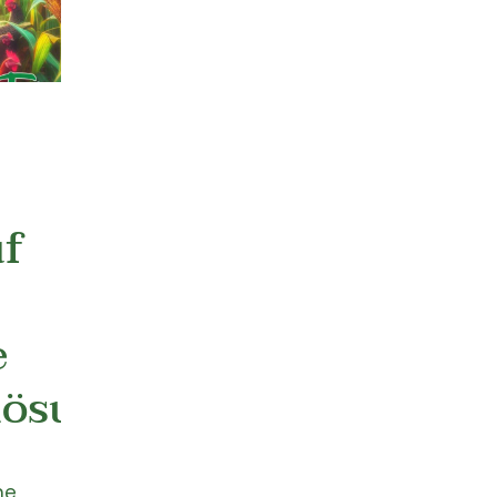
uf
e
lösung
ne