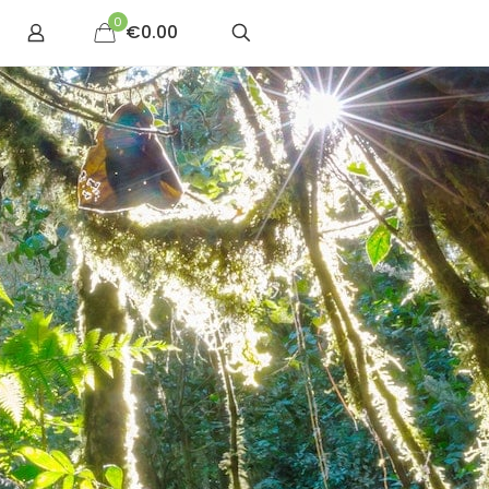
0
€0.00