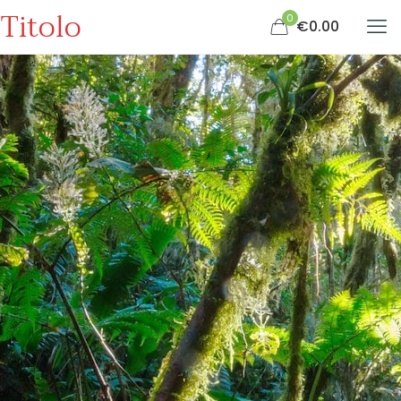
Titolo
0
€0.00