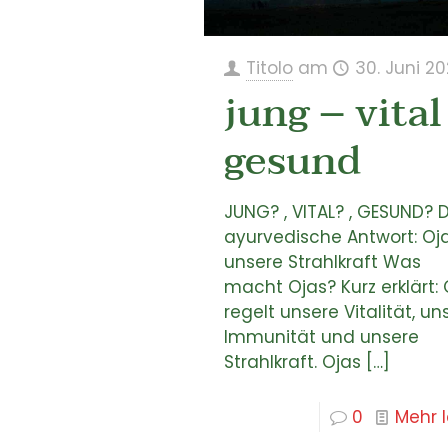
Titolo
am
30. Juni 2
jung – vital
gesund
JUNG? , VITAL? , GESUND? D
ayurvedische Antwort: Oja
unsere Strahlkraft Was
macht Ojas? Kurz erklärt: 
regelt unsere Vitalität, un
Immunität und unsere
Strahlkraft. Ojas
[…]
0
Mehr 