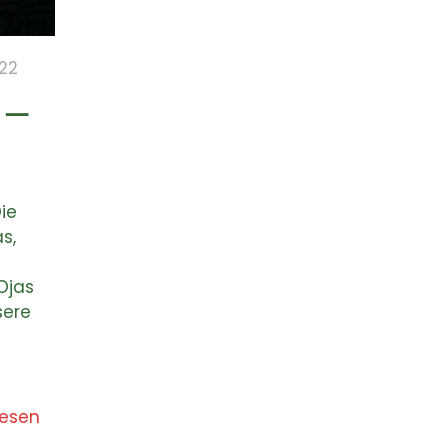
022
 –
ie
s,
Ojas
sere
lesen