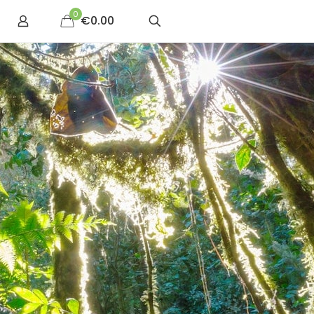
0
€0.00