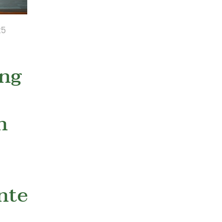
25
ng
n
nterdrückung