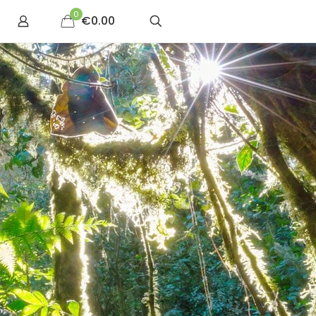
0
€0.00