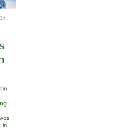
025
s
s
n
n
ein
ung
 was
 in