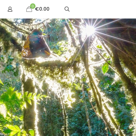
0
€0.00