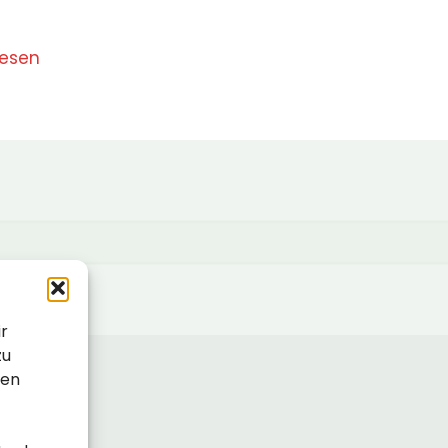
lesen
ir
zu
sen