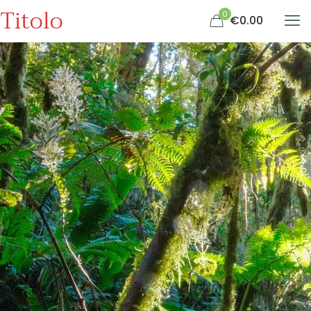
Titolo
0
€0.00