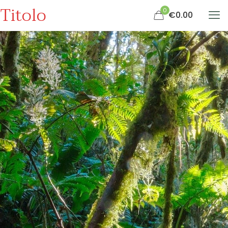
Titolo
0
€0.00