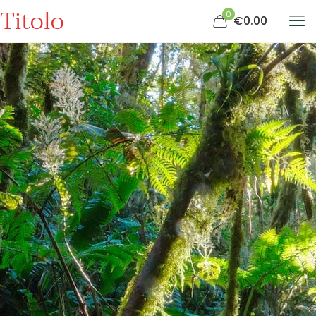
Titolo
0
€0.00