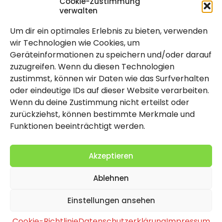
Cookie-Zustimmung
verwalten
Um dir ein optimales Erlebnis zu bieten, verwenden
Rechtlich
wir Technologien wie Cookies, um
Geräteinformationen zu speichern und/oder darauf
Impressum
zuzugreifen. Wenn du diesen Technologien
Datenschutzerklärung
zustimmst, können wir Daten wie das Surfverhalten
oder eindeutige IDs auf dieser Website verarbeiten.
Cookie-Richtlinie (EU)
Wenn du deine Zustimmung nicht erteilst oder
zurückziehst, können bestimmte Merkmale und
Funktionen beeinträchtigt werden.
Akzeptieren
Ablehnen
2026 Copyright by Titolo
Einstellungen ansehen
Cookie-Richtlinie
Datenschutzerklärung
Impressum