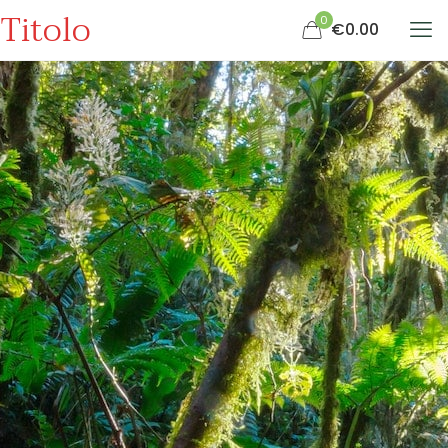
Titolo
0
€0.00