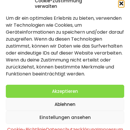
Cookie-Zustimmung
verwalten
Um dir ein optimales Erlebnis zu bieten, verwenden
Rechtlich
wir Technologien wie Cookies, um
Geräteinformationen zu speichern und/oder darauf
Impressum
zuzugreifen. Wenn du diesen Technologien
Datenschutzerklärung
zustimmst, können wir Daten wie das Surfverhalten
oder eindeutige IDs auf dieser Website verarbeiten.
Cookie-Richtlinie (EU)
Wenn du deine Zustimmung nicht erteilst oder
zurückziehst, können bestimmte Merkmale und
Funktionen beeinträchtigt werden.
Akzeptieren
Ablehnen
2026 Copyright by Titolo
Einstellungen ansehen
Cookie-Richtlinie
Datenschutzerklärung
Impressum