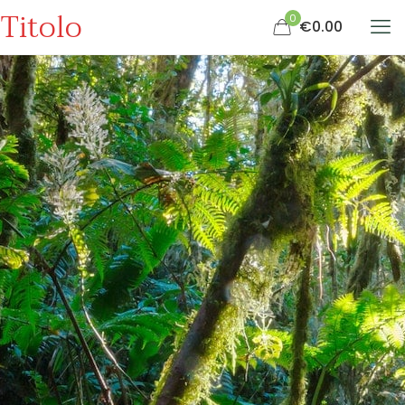
Titolo
0
€0.00