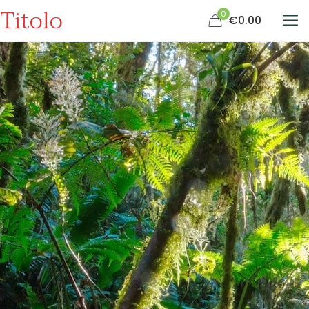
Titolo
0
€0.00