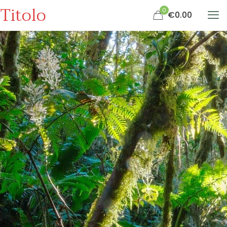
Titolo
0
€0.00