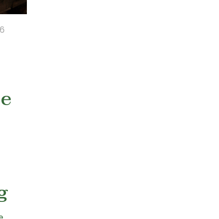
26
se
g
e