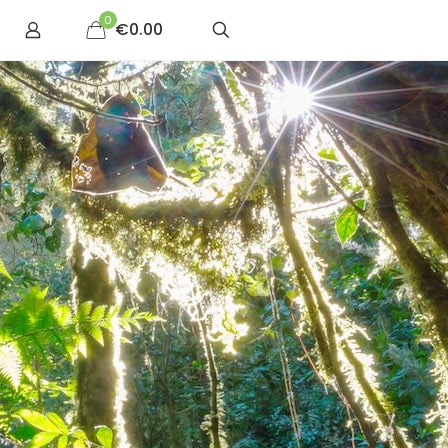
0
€0.00