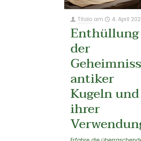
Titolo
am
4. April 20
Enthüllung
der
Geheimnis
antiker
Kugeln und
ihrer
Verwendun
Erfahre die überraschend