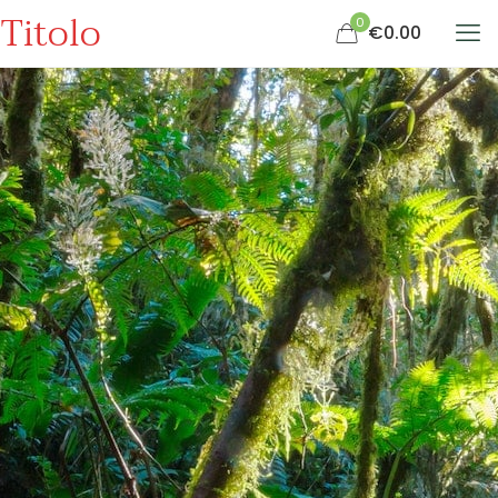
Titolo
0
€0.00