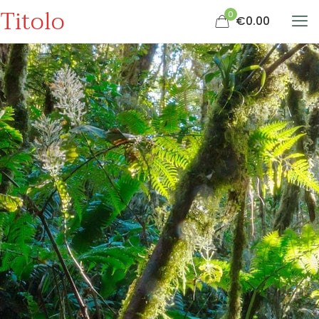
Titolo
0
€0.00