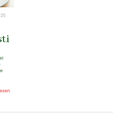
025
sti
ei
e
ge
lesen