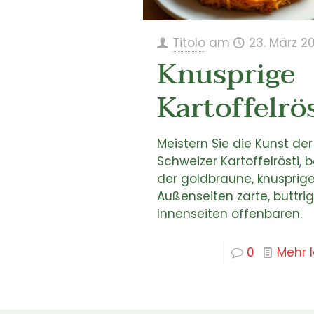
Titolo
am
23. März 2
Knusprige
Kartoffelrö
Meistern Sie die Kunst der
Schweizer Kartoffelrösti, b
der goldbraune, knusprig
Außenseiten zarte, buttri
Innenseiten offenbaren.
0
Mehr 