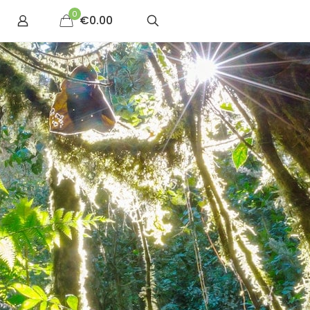
0
€0.00