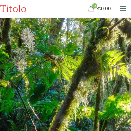
Titolo
0
€0.00