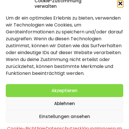
Cookie-Zustimmung
verwalten
Um dir ein optimales Erlebnis zu bieten, verwenden
Rechtlich
wir Technologien wie Cookies, um
Geräteinformationen zu speichern und/oder darauf
Impressum
zuzugreifen. Wenn du diesen Technologien
Datenschutzerklärung
zustimmst, können wir Daten wie das Surfverhalten
oder eindeutige IDs auf dieser Website verarbeiten.
Cookie-Richtlinie (EU)
Wenn du deine Zustimmung nicht erteilst oder
zurückziehst, können bestimmte Merkmale und
Funktionen beeinträchtigt werden.
Akzeptieren
Ablehnen
2026 Copyright by Titolo
Einstellungen ansehen
Cookie-Richtlinie
Datenschutzerklärung
Impressum