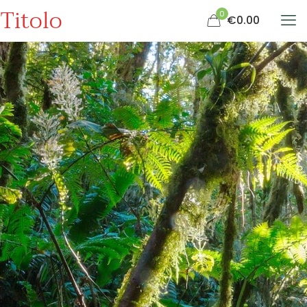
Titolo
0
€0.00