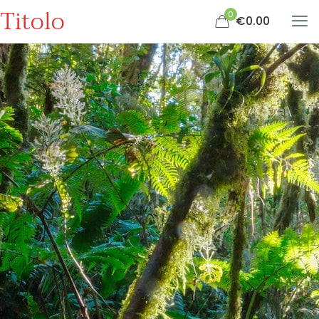
Titolo
0
€0.00