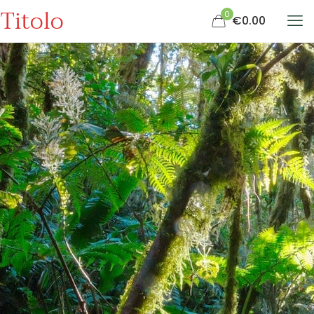
Titolo
0
€0.00