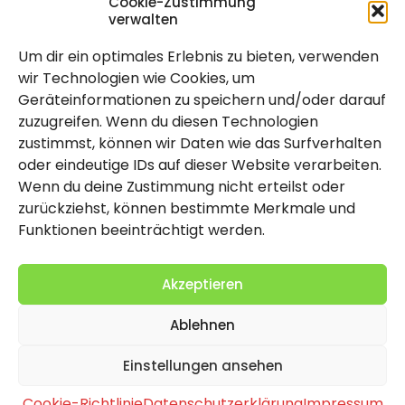
Cookie-Zustimmung
verwalten
Um dir ein optimales Erlebnis zu bieten, verwenden
Rechtlich
wir Technologien wie Cookies, um
Geräteinformationen zu speichern und/oder darauf
Impressum
zuzugreifen. Wenn du diesen Technologien
Datenschutzerklärung
zustimmst, können wir Daten wie das Surfverhalten
oder eindeutige IDs auf dieser Website verarbeiten.
Cookie-Richtlinie (EU)
Wenn du deine Zustimmung nicht erteilst oder
zurückziehst, können bestimmte Merkmale und
Funktionen beeinträchtigt werden.
Akzeptieren
Ablehnen
2026 Copyright by Titolo
Einstellungen ansehen
Cookie-Richtlinie
Datenschutzerklärung
Impressum