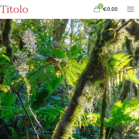
Titolo
0
€0.00