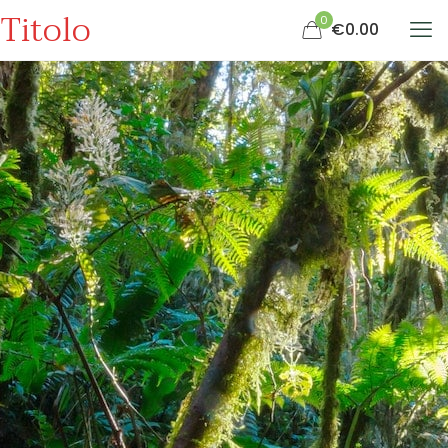
Titolo
0
€0.00