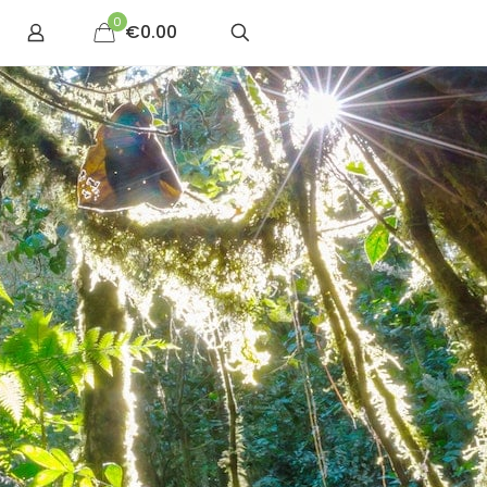
0
€0.00