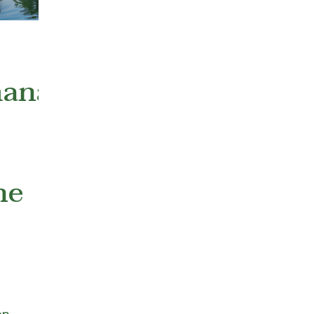
anagement
he